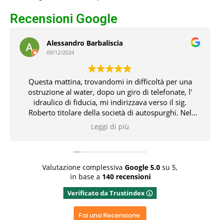
Recensioni Google
Alessandro Barbaliscia
09/12/2024
Questa mattina, trovandomi in difficoltà per una
ostruzione al water, dopo un giro di telefonate, l'
idraulico di fiducia, mi indirizzava verso il sig.
Roberto titolare della società di autospurghi. Nel
pomeriggio, il suddetto, unitamente all' idraulico,
Leggi di più
risolvevano l' inconveniente che non pochi problemi
mi aveva creato. Tutto ciò con professionalità,
conoscenza delle problematiche e delle relative
soluzioni. Bravissimi entrambi 👏👏👏👍
Valutazione complessiva
Google
5.0
su 5,
in base a
140 recensioni
Rispondi dal proprietario
Verificato da Trustindex
Grazie x aver dedicato del tempo x una recensione
positiva, grazie ancora
Fai una Recensione