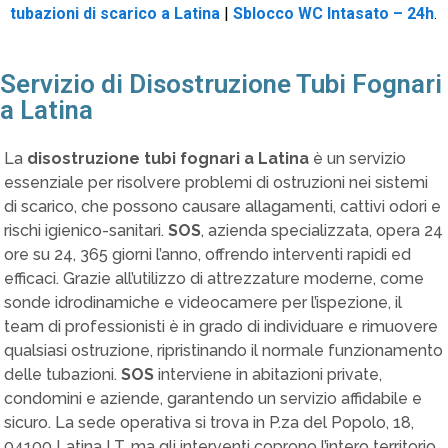
tubazioni di scarico a Latina
|
Sblocco WC Intasato – 24h
.
Servizio di Disostruzione Tubi Fognari
a Latina
La
disostruzione tubi fognari a Latina
è un servizio
essenziale per risolvere problemi di ostruzioni nei sistemi
di scarico, che possono causare allagamenti, cattivi odori e
rischi igienico-sanitari.
SOS
, azienda specializzata, opera 24
ore su 24, 365 giorni l’anno, offrendo interventi rapidi ed
efficaci. Grazie all’utilizzo di attrezzature moderne, come
sonde idrodinamiche e videocamere per l’ispezione, il
team di professionisti è in grado di individuare e rimuovere
qualsiasi ostruzione, ripristinando il normale funzionamento
delle tubazioni.
SOS
interviene in abitazioni private,
condomini e aziende, garantendo un servizio affidabile e
sicuro. La sede operativa si trova in P.za del Popolo, 18,
04100 Latina LT, ma gli interventi coprono l’intero territorio