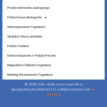
Pronto intervento Autospurgo
Pulizia fosse Biologiche
Videoispezione Fognature
Idraulico Stura Lavandini
Pulizia Tombini
Disincrostazione e Pulizia Piscine
Mappatura Collaudo Fognature
Relining Risanamento Fognature
© 2026 Tutti i diritti sono riservati a
spurgoidraulicolatina.it | in collaborazione con
io-
spurgo.it