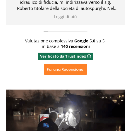
idraulico di fiducia, mi indirizzava verso il sig.
Roberto titolare della società di autospurghi. Nel
pomeriggio, il suddetto, unitamente all' idraulico,
Leggi di più
risolvevano l' inconveniente che non pochi problemi
mi aveva creato. Tutto ciò con professionalità,
conoscenza delle problematiche e delle relative
soluzioni. Bravissimi entrambi 👏👏👏👍
Valutazione complessiva
Google
5.0
su 5,
in base a
140 recensioni
Rispondi dal proprietario
Verificato da Trustindex
Grazie x aver dedicato del tempo x una recensione
positiva, grazie ancora
Fai una Recensione