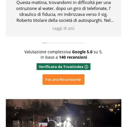
Questa mattina, trovandomi in difficoltà per una
ostruzione al water, dopo un giro di telefonate, l'
idraulico di fiducia, mi indirizzava verso il sig.
Roberto titolare della società di autospurghi. Nel
pomeriggio, il suddetto, unitamente all' idraulico,
Leggi di più
risolvevano l' inconveniente che non pochi problemi
mi aveva creato. Tutto ciò con professionalità,
conoscenza delle problematiche e delle relative
soluzioni. Bravissimi entrambi 👏👏👏👍
Valutazione complessiva
Google
5.0
su 5,
in base a
140 recensioni
Rispondi dal proprietario
Verificato da Trustindex
Grazie x aver dedicato del tempo x una recensione
positiva, grazie ancora
Fai una Recensione