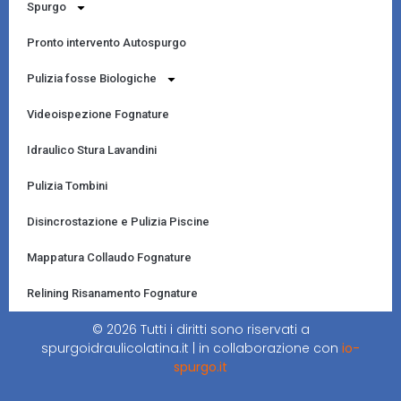
Spurgo
Pronto intervento Autospurgo
Pulizia fosse Biologiche
Videoispezione Fognature
Idraulico Stura Lavandini
Pulizia Tombini
Disincrostazione e Pulizia Piscine
Mappatura Collaudo Fognature
Relining Risanamento Fognature
© 2026 Tutti i diritti sono riservati a
spurgoidraulicolatina.it | in collaborazione con
io-
spurgo.it