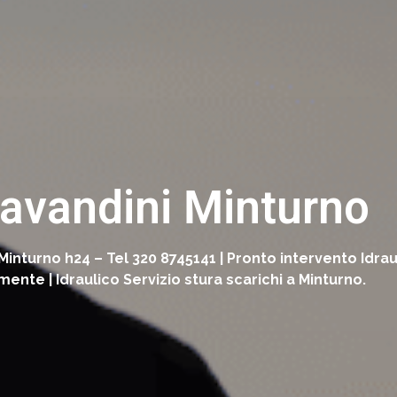
Lavandini Minturno
 Minturno h24 – Tel 320 8745141 | Pronto intervento Idra
te | Idraulico Servizio stura scarichi a Minturno.