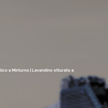
ulico a Minturno | Lavandino otturato a