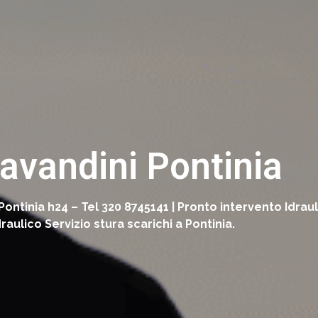
Lavandini Pontinia
 Pontinia h24 – Tel 320 8745141 | Pronto intervento Idrau
ulico Servizio stura scarichi a Pontinia.