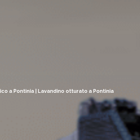
lico a Pontinia | Lavandino otturato a Pontinia