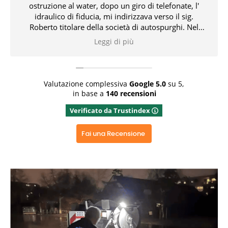
festivo(8dicembre) tempestivo gentile e risolutivo in
tempi molto brevi con attrezzatura professionale. Lo
consiglio vivamente grazie ancora
Leggi di più
Rispondi dal proprietario
Grazie x aver dedicato del tempo x la recensione
positiva ed aver apprezzato il nostro operato
Valutazione complessiva
Google
5.0
su 5,
in base a
140 recensioni
Verificato da Trustindex
Fai una Recensione