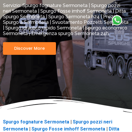
Servizio: Spurgo fognature Sermoneta | Spurgo pozzi
neri Sermoneta | Spurgo Fosse imhoff Sermoneta | Ditta
Spurgo Sermoneta | Spurgo Sermoneta h24 | Prezzi
Spurgo a Sermoneta | Svuotamento Pozzetti Sermoneta
| Spurgo idraulico rapido Sermoneta | Spurgo economico
Sermoneta | Emergenza spurgo Sermoneta 24h.
Discover More
Spurgo fognature Sermoneta
|
Spurgo pozzi neri
Sermoneta
|
Spurgo Fosse imhoff Sermoneta
|
Ditta