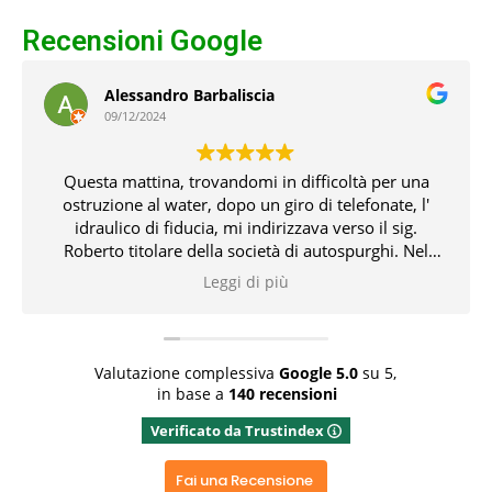
Recensioni Google
Giuseppe De Angelis
08/12/2024
Chiamati in emergenza oggi di domenica
festivo(8dicembre) tempestivo gentile e risolutivo in
tempi molto brevi con attrezzatura professionale. Lo
consiglio vivamente grazie ancora
Leggi di più
Rispondi dal proprietario
Grazie x aver dedicato del tempo x la recensione
positiva ed aver apprezzato il nostro operato
Valutazione complessiva
Google
5.0
su 5,
in base a
140 recensioni
Verificato da Trustindex
Fai una Recensione