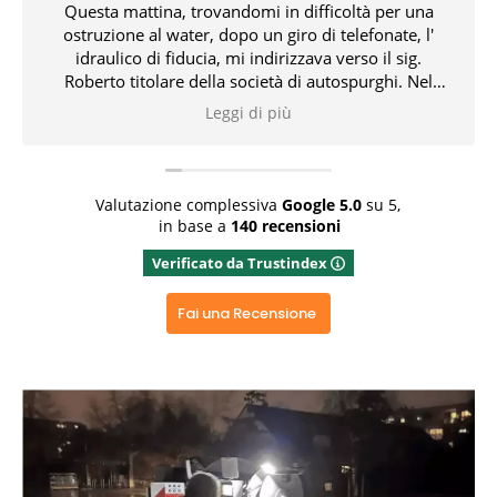
in difficoltà per una
Chiamati in emergenza ogg
giro di telefonate, l'
festivo(8dicembre) tempestivo gen
irizzava verso il sig.
tempi molto brevi con attrezzatu
tà di autospurghi. Nel
consiglio vivamente gra
amente all' idraulico,
più
Leggi di più
 che non pochi problemi
Rispondi dal prop
con professionalità,
Grazie x aver dedicato del tem
che e delle relative
positiva ed aver apprezzato i
entrambi 👏👏👏👍
Valutazione complessiva
Google
5.0
su 5,
in base a
140 recensioni
roprietario
Verificato da Trustindex
tempo x una recensione
e ancora
Fai una Recensione