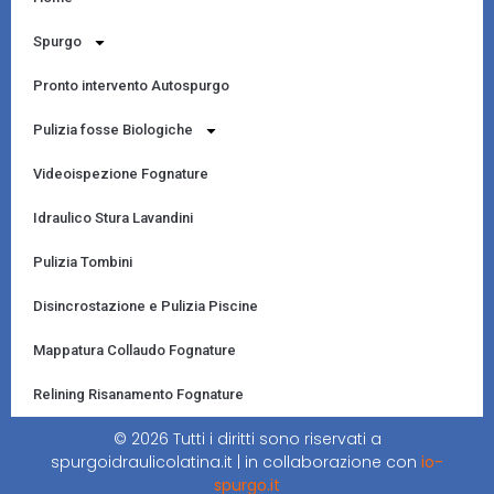
Spurgo
Pronto intervento Autospurgo
Pulizia fosse Biologiche
Videoispezione Fognature
Idraulico Stura Lavandini
Pulizia Tombini
Disincrostazione e Pulizia Piscine
Mappatura Collaudo Fognature
Relining Risanamento Fognature
© 2026 Tutti i diritti sono riservati a
spurgoidraulicolatina.it | in collaborazione con
io-
spurgo.it