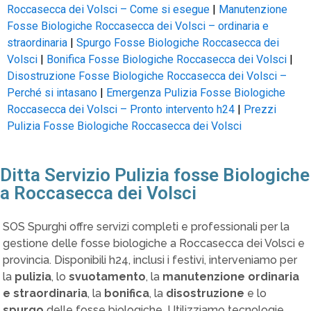
Roccasecca dei Volsci – Come si esegue
|
Manutenzione
Fosse Biologiche Roccasecca dei Volsci – ordinaria e
straordinaria
|
Spurgo Fosse Biologiche Roccasecca dei
Volsci
|
Bonifica Fosse Biologiche Roccasecca dei Volsci
|
Disostruzione Fosse Biologiche Roccasecca dei Volsci –
Perché si intasano
|
Emergenza Pulizia Fosse Biologiche
Roccasecca dei Volsci – Pronto intervento h24
|
Prezzi
Pulizia Fosse Biologiche Roccasecca dei Volsci
Ditta Servizio Pulizia fosse Biologiche
a Roccasecca dei Volsci
SOS Spurghi offre servizi completi e professionali per la
gestione delle fosse biologiche a Roccasecca dei Volsci e
provincia. Disponibili h24, inclusi i festivi, interveniamo per
la
pulizia
, lo
svuotamento
, la
manutenzione ordinaria
e straordinaria
, la
bonifica
, la
disostruzione
e lo
spurgo
delle fosse biologiche. Utilizziamo tecnologie