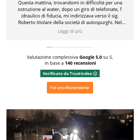
Questa mattina, trovandomi in difficoltà per una
ostruzione al water, dopo un giro di telefonate, l'
idraulico di fiducia, mi indirizzava verso il sig.
Roberto titolare della società di autospurghi. Nel
pomeriggio, il suddetto, unitamente all' idraulico,
Leggi di più
risolvevano l' inconveniente che non pochi problemi
mi aveva creato. Tutto ciò con professionalità,
conoscenza delle problematiche e delle relative
soluzioni. Bravissimi entrambi 👏👏👏👍
Valutazione complessiva
Google
5.0
su 5,
in base a
140 recensioni
Rispondi dal proprietario
Verificato da Trustindex
Grazie x aver dedicato del tempo x una recensione
positiva, grazie ancora
Fai una Recensione