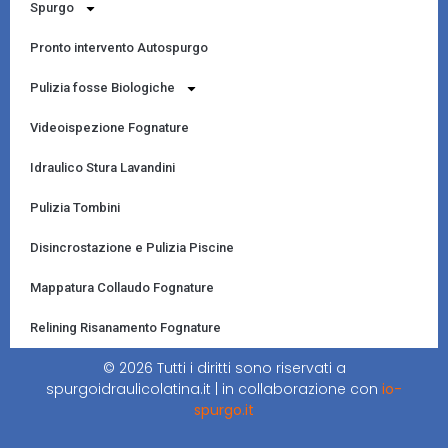
Spurgo
Pronto intervento Autospurgo
Pulizia fosse Biologiche
Videoispezione Fognature
Idraulico Stura Lavandini
Pulizia Tombini
Disincrostazione e Pulizia Piscine
Mappatura Collaudo Fognature
Relining Risanamento Fognature
© 2026 Tutti i diritti sono riservati a
spurgoidraulicolatina.it | in collaborazione con
io-
spurgo.it