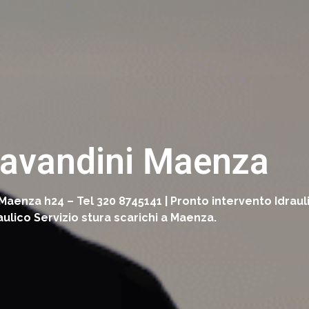
 Lavandini Maenza
o Maenza h24 – Tel 320 8745141 | Pronto intervento Idra
lico Servizio stura scarichi a Maenza.