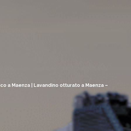
ulico a Maenza | Lavandino otturato a Maenza –