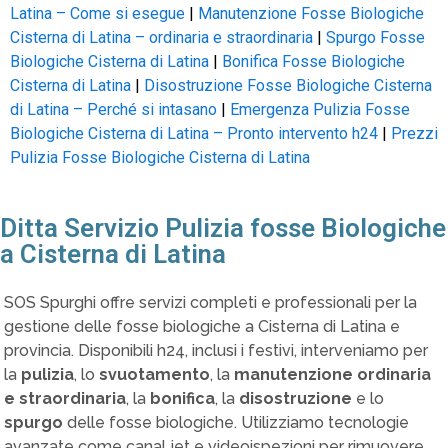
Latina – Come si esegue
|
Manutenzione Fosse Biologiche
Cisterna di Latina – ordinaria e straordinaria
|
Spurgo Fosse
Biologiche Cisterna di Latina
|
Bonifica Fosse Biologiche
Cisterna di Latina
|
Disostruzione Fosse Biologiche Cisterna
di Latina – Perché si intasano
|
Emergenza Pulizia Fosse
Biologiche Cisterna di Latina – Pronto intervento h24
|
Prezzi
Pulizia Fosse Biologiche Cisterna di Latina
Ditta Servizio Pulizia fosse Biologiche
a Cisterna di Latina
SOS Spurghi offre servizi completi e professionali per la
gestione delle fosse biologiche a Cisterna di Latina e
provincia. Disponibili h24, inclusi i festivi, interveniamo per
la
pulizia
, lo
svuotamento
, la
manutenzione ordinaria
e straordinaria
, la
bonifica
, la
disostruzione
e lo
spurgo
delle fosse biologiche. Utilizziamo tecnologie
avanzate come canal jet e videoispezioni per rimuovere