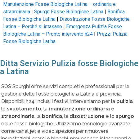
Manutenzione Fosse Biologiche Latina – ordinaria e
straordinaria
|
Spurgo Fosse Biologiche Latina
|
Bonifica
Fosse Biologiche Latina
|
Disostruzione Fosse Biologiche
Latina – Perché si intasano
|
Emergenza Pulizia Fosse
Biologiche Latina – Pronto intervento h24
|
Prezzi Pulizia
Fosse Biologiche Latina
Ditta Servizio Pulizia fosse Biologiche
a Latina
SOS Spurghi offre servizi completi e professionali per la
gestione delle fosse biologiche a Latina e provincia.
Disponibili h24, inclusi i festivi, interveniamo per la
pulizia
,
lo
svuotamento
, la
manutenzione ordinaria e
straordinaria
, la
bonifica
, la
disostruzione
e lo
spurgo
delle fosse biologiche. Utilizziamo tecnologie avanzate
come canal jet e videoispezioni per rimuovere
incrostazioni, grassi e blocchi, prevenendo intasamenti e