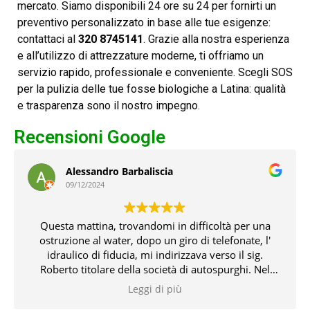
mercato. Siamo disponibili 24 ore su 24 per fornirti un
preventivo personalizzato in base alle tue esigenze:
contattaci al
320 8745141
. Grazie alla nostra esperienza
e all’utilizzo di attrezzature moderne, ti offriamo un
servizio rapido, professionale e conveniente. Scegli SOS
per la pulizia delle tue fosse biologiche a Latina: qualità
e trasparenza sono il nostro impegno.
Recensioni Google
Giuseppe De Angelis
08/12/2024
Chiamati in emergenza oggi di domenica
festivo(8dicembre) tempestivo gentile e risolutivo in
tempi molto brevi con attrezzatura professionale. Lo
consiglio vivamente grazie ancora
Leggi di più
i
Rispondi dal proprietario