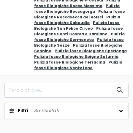
Pulizia fosse Biologiche Prossedi
Pulizia
fosse Biologiche Rocca Massima
Pulizia
fosse Biologiche Roccagorga
Pulizia fosse
Biologiche Roccasecca dei Volsci
Pulizia
fosse Biologiche Sabaudia
Pulizia fosse
Biologiche San Felice Circeo
Pulizia fosse
Biologiche Santi Cosma e Damiano
Pulizia
fosse Biologiche Sermoneta
Pulizia fosse
Biologiche Sezze
Pulizia fosse Biologiche
Sonnino
Pulizia fosse Biologiche Sperlonga
Pulizia fosse Biologiche Spigno Saturnia
Pulizia fosse Biologiche Terracina
Pulizia
fosse Biologiche Ventotene
Filtri
35
risultati