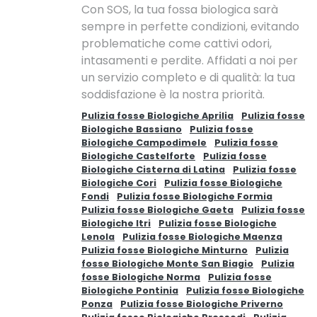
Con SOS, la tua fossa biologica sarà
sempre in perfette condizioni, evitando
problematiche come cattivi odori,
intasamenti e perdite. Affidati a noi per
un servizio completo e di qualità: la tua
soddisfazione è la nostra priorità.
Pulizia fosse Biologiche Aprilia
Pulizia fosse
Biologiche Bassiano
Pulizia fosse
Biologiche Campodimele
Pulizia fosse
Biologiche Castelforte
Pulizia fosse
Biologiche Cisterna di Latina
Pulizia fosse
Biologiche Cori
Pulizia fosse Biologiche
Fondi
Pulizia fosse Biologiche Formia
Pulizia fosse Biologiche Gaeta
Pulizia fosse
Biologiche Itri
Pulizia fosse Biologiche
Lenola
Pulizia fosse Biologiche Maenza
Pulizia fosse Biologiche Minturno
Pulizia
fosse Biologiche Monte San Biagio
Pulizia
fosse Biologiche Norma
Pulizia fosse
Biologiche Pontinia
Pulizia fosse Biologiche
Ponza
Pulizia fosse Biologiche Priverno