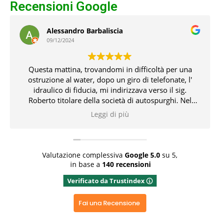
Recensioni Google
Giuseppe De Angelis
08/12/2024
Chiamati in emergenza oggi di domenica
festivo(8dicembre) tempestivo gentile e risolutivo in
tempi molto brevi con attrezzatura professionale. Lo
consiglio vivamente grazie ancora
Leggi di più
Rispondi dal proprietario
Grazie x aver dedicato del tempo x la recensione
positiva ed aver apprezzato il nostro operato
Valutazione complessiva
Google
5.0
su 5,
in base a
140 recensioni
Verificato da Trustindex
Fai una Recensione