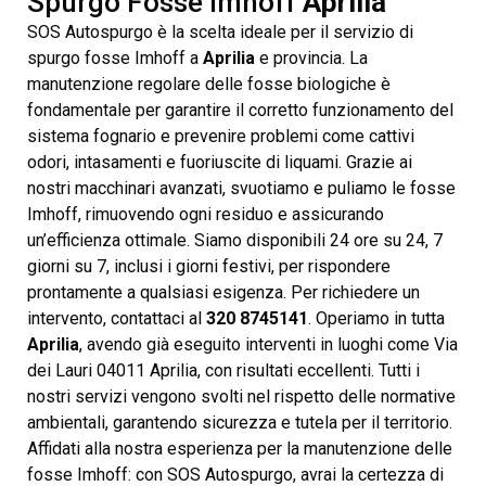
Spurgo Fosse Imhoff
Aprilia
SOS Autospurgo è la scelta ideale per il servizio di
spurgo fosse Imhoff a
Aprilia
e provincia. La
manutenzione regolare delle fosse biologiche è
fondamentale per garantire il corretto funzionamento del
sistema fognario e prevenire problemi come cattivi
odori, intasamenti e fuoriuscite di liquami. Grazie ai
nostri macchinari avanzati, svuotiamo e puliamo le fosse
Imhoff, rimuovendo ogni residuo e assicurando
un’efficienza ottimale. Siamo disponibili 24 ore su 24, 7
giorni su 7, inclusi i giorni festivi, per rispondere
prontamente a qualsiasi esigenza. Per richiedere un
intervento, contattaci al
320 8745141
. Operiamo in tutta
Aprilia
, avendo già eseguito interventi in luoghi come Via
dei Lauri 04011 Aprilia, con risultati eccellenti. Tutti i
nostri servizi vengono svolti nel rispetto delle normative
ambientali, garantendo sicurezza e tutela per il territorio.
Affidati alla nostra esperienza per la manutenzione delle
fosse Imhoff: con SOS Autospurgo, avrai la certezza di