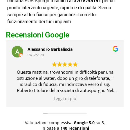
contatta SOS Spurgo Idraulico al
320 8745141
per un
pronto intervento urgente, rapido e di qualità. Siamo
sempre al tuo fianco per garantire il corretto
funzionamento dei tuoi impianti.
Recensioni Google
Alessandro Barbaliscia
09/12/2024
Questa mattina, trovandomi in difficoltà per una
ostruzione al water, dopo un giro di telefonate, l'
idraulico di fiducia, mi indirizzava verso il sig.
Roberto titolare della società di autospurghi. Nel
pomeriggio, il suddetto, unitamente all' idraulico,
Leggi di più
risolvevano l' inconveniente che non pochi problemi
mi aveva creato. Tutto ciò con professionalità,
conoscenza delle problematiche e delle relative
soluzioni. Bravissimi entrambi 👏👏👏👍
Valutazione complessiva
Google
5.0
su 5,
in base a
140 recensioni