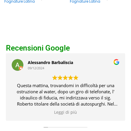
Fognature Latina
Fognature Latina
Recensioni Google
Alessandro Barbaliscia
09/12/2024
Questa mattina, trovandomi in difficoltà per una
ostruzione al water, dopo un giro di telefonate, l'
idraulico di fiducia, mi indirizzava verso il sig.
Roberto titolare della società di autospurghi. Nel
pomeriggio, il suddetto, unitamente all' idraulico,
Leggi di più
risolvevano l' inconveniente che non pochi problemi
mi aveva creato. Tutto ciò con professionalità,
conoscenza delle problematiche e delle relative