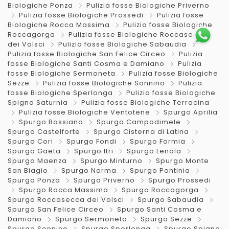
Biologiche Ponza
Pulizia fosse Biologiche Priverno
Pulizia fosse Biologiche Prossedi
Pulizia fosse
Biologiche Rocca Massima
Pulizia fosse Biologiche
Roccagorga
Pulizia fosse Biologiche Roccasecca
dei Volsci
Pulizia fosse Biologiche Sabaudia
Pulizia fosse Biologiche San Felice Circeo
Pulizia
fosse Biologiche Santi Cosma e Damiano
Pulizia
fosse Biologiche Sermoneta
Pulizia fosse Biologiche
Sezze
Pulizia fosse Biologiche Sonnino
Pulizia
fosse Biologiche Sperlonga
Pulizia fosse Biologiche
Spigno Saturnia
Pulizia fosse Biologiche Terracina
Pulizia fosse Biologiche Ventotene
Spurgo Aprilia
Spurgo Bassiano
Spurgo Campodimele
Spurgo Castelforte
Spurgo Cisterna di Latina
Spurgo Cori
Spurgo Fondi
Spurgo Formia
Spurgo Gaeta
Spurgo Itri
Spurgo Lenola
Spurgo Maenza
Spurgo Minturno
Spurgo Monte
San Biagio
Spurgo Norma
Spurgo Pontinia
Spurgo Ponza
Spurgo Priverno
Spurgo Prossedi
Spurgo Rocca Massima
Spurgo Roccagorga
Spurgo Roccasecca dei Volsci
Spurgo Sabaudia
Spurgo San Felice Circeo
Spurgo Santi Cosma e
Damiano
Spurgo Sermoneta
Spurgo Sezze
Spurgo Sonnino
Spurgo Sperlonga
Spurgo Spigno