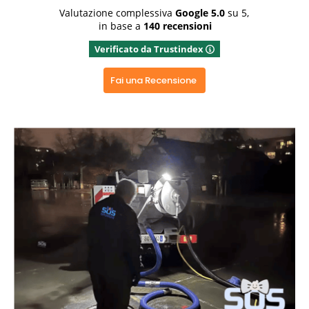
soluzioni. Bravissimi entrambi 👏👏👏👍
Valutazione complessiva
Google
5.0
su 5,
in base a
140 recensioni
Rispondi dal proprietario
Verificato da Trustindex
Grazie x aver dedicato del tempo x una recensione
positiva, grazie ancora
Fai una Recensione