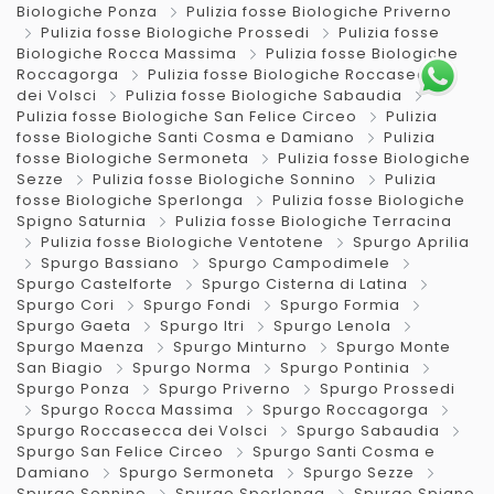
Biologiche Ponza
Pulizia fosse Biologiche Priverno
Pulizia fosse Biologiche Prossedi
Pulizia fosse
Biologiche Rocca Massima
Pulizia fosse Biologiche
Roccagorga
Pulizia fosse Biologiche Roccasecca
dei Volsci
Pulizia fosse Biologiche Sabaudia
Pulizia fosse Biologiche San Felice Circeo
Pulizia
fosse Biologiche Santi Cosma e Damiano
Pulizia
fosse Biologiche Sermoneta
Pulizia fosse Biologiche
Sezze
Pulizia fosse Biologiche Sonnino
Pulizia
fosse Biologiche Sperlonga
Pulizia fosse Biologiche
Spigno Saturnia
Pulizia fosse Biologiche Terracina
Pulizia fosse Biologiche Ventotene
Spurgo Aprilia
Spurgo Bassiano
Spurgo Campodimele
Spurgo Castelforte
Spurgo Cisterna di Latina
Spurgo Cori
Spurgo Fondi
Spurgo Formia
Spurgo Gaeta
Spurgo Itri
Spurgo Lenola
Spurgo Maenza
Spurgo Minturno
Spurgo Monte
San Biagio
Spurgo Norma
Spurgo Pontinia
Spurgo Ponza
Spurgo Priverno
Spurgo Prossedi
Spurgo Rocca Massima
Spurgo Roccagorga
Spurgo Roccasecca dei Volsci
Spurgo Sabaudia
Spurgo San Felice Circeo
Spurgo Santi Cosma e
Damiano
Spurgo Sermoneta
Spurgo Sezze
Spurgo Sonnino
Spurgo Sperlonga
Spurgo Spigno