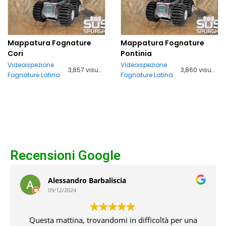
Mappatura Fognature
Mappatura Fognature
Cori
Pontinia
Videoispezione
Videoispezione
3,857 visualizzazioni
3,860 visualizzazioni
Fognature Latina
Fognature Latina
Recensioni Google
Alessandro Barbaliscia
09/12/2024
uesta mattina, trovandomi in difficoltà per una
C