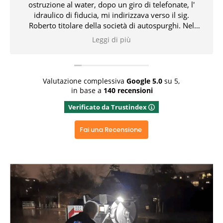
truzione al water, dopo un giro di telefonate, l'
festivo
idraulico di fiducia, mi indirizzava verso il sig.
tempi m
oberto titolare della società di autospurghi. Nel
meriggio, il suddetto, unitamente all' idraulico,
Leggi di più
olvevano l' inconveniente che non pochi problemi
mi aveva creato. Tutto ciò con professionalità,
Grazi
onoscenza delle problematiche e delle relative
pos
soluzioni. Bravissimi entrambi 👏👏👏👍
Valutazione complessiva
Google
5.0
su 5,
in base a
140 recensioni
Rispondi dal proprietario
Verificato da Trustindex
azie x aver dedicato del tempo x una recensione
positiva, grazie ancora
Fai una Recensione