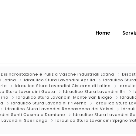
Home
Servi
Disincrostazione e Pulizia Vasche industriali Latina
Disost
i Latina
Idraulico Stura Lavandini Aprilia
Idraulico Stur
orte
Idraulico Stura Lavandini Cisterna di Latina
Idrauli
ico Stura Lavandini Gaeta
Idraulico Stura Lavandini Itri
I
urno
Idraulico Stura Lavandini Monte San Biagio
Idraul
za
Idraulico Stura Lavandini Priverno
Idraulico Stura La
Idraulico Stura Lavandini Roccasecca dei Volsci
Idraul
andini Santi Cosma e Damiano
Idraulico Stura Lavandini 
a Lavandini Sperlonga
Idraulico Stura Lavandini Spigno Sa