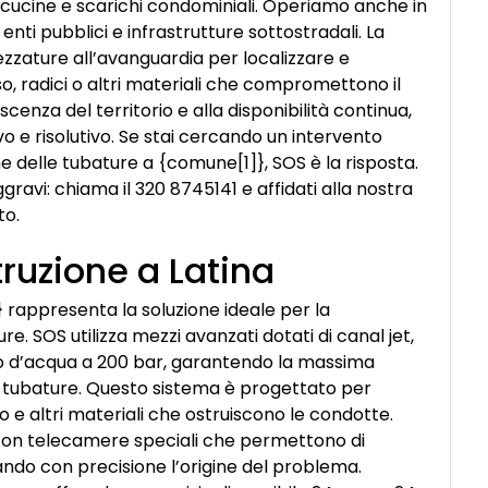
bi, cucine e scarichi condominiali. Operiamo anche in
nti pubblici e infrastrutture sottostradali. La
rezzature all’avanguardia per localizzare e
so, radici o altri materiali che compromettono il
cenza del territorio e alla disponibilità continua,
vo e risolutivo. Se stai cercando un intervento
ne delle tubature a {comune[1]}, SOS è la risposta.
ravi: chiama il 320 8745141 e affidati alla nostra
to.
ruzione a Latina
} rappresenta la soluzione ideale per la
e. SOS utilizza mezzi avanzati dotati di canal jet,
 d’acqua a 200 bar, garantendo la massima
lle tubature. Questo sistema è progettato per
so e altri materiali che ostruiscono le condotte.
 con telecamere speciali che permettono di
cando con precisione l’origine del problema.