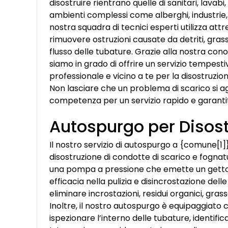
disostruire rientrano quelle di sanitari, lava
ambienti complessi come alberghi, industrie, e
nostra squadra di tecnici esperti utilizza att
rimuovere ostruzioni causate da detriti, gras
flusso delle tubature. Grazie alla nostra conos
siamo in grado di offrire un servizio tempesti
professionale e vicino a te per la disostruzio
Non lasciare che un problema di scarico si agg
competenza per un servizio rapido e garanti
Autospurgo per Disost
Il nostro servizio di autospurgo a {comune[1]
disostruzione di condotte di scarico e fognatur
una pompa a pressione che emette un getto
efficacia nella pulizia e disincrostazione de
eliminare incrostazioni, residui organici, gras
Inoltre, il nostro autospurgo è equipaggiato
ispezionare l’interno delle tubature, identifi