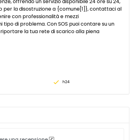
e, offrendo un servizio disponibile 24 ore su 24,
rgo per la disostruzione a {comune[1]}, contattaci al
venire con professionalità e mezzi
i tipo di problema. Con SOS puoi contare su un
i riportare la tua rete di scarico alla piena
h24
vere una recensione