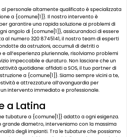
e al personale altamente qualificato è specializzata
ione a {comune[1]}. Il nostro intervento è
vi, per garantire una rapida soluzione ai problemi di
ogni angolo di {comune[1]}, assicurandoci di essere
 al numero 320 8745141, il nostro team di esperti
ndotte da ostruzioni, accumuli di detriti o
e e all’esperienza pluriennale, risolviamo problemi
rvizio impeccabile e duraturo. Non lasciare che un
tività quotidiane: affidati a SOS, il tuo partner di
isostruzione a {comune[1]}. Siamo sempre vicini a te,
tività e attrezzature all’avanguardia per
r un intervento immediato e professionale.
e a Latina
one tubature a {comune[1]} adatto a ogni esigenza.
lo o grande diametro, interveniamo con la massima
zionalità degli impianti. Tra le tubature che possiamo