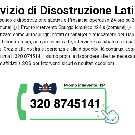
vizio di Disostruzione Lat
ulico e disostruzione aLatina e Provincia, operativo 24 ore su 24,
une[1]} | Pronto intervento Spurgo idraulico h24 a {comune[1]} |
anzate come autospurghi dotati di canal jet e telecamere per l’is
ti. Il nostro team, sempre vicino a te, interviene su tubature di qua
e. Grazie alla nostra esperienza e alla disponibilità continua, as
ama il 320 8745141: siamo pronti a rispondere alle tue necessità
affidati a SOS per interventi sicuri e risultati eccellenti.