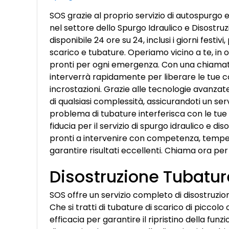
SOS grazie al proprio servizio di autospurgo 
nel settore dello Spurgo Idraulico e Disostruz
disponibile 24 ore su 24, inclusi i giorni festi
scarico e tubature. Operiamo vicino a te, in 
pronti per ogni emergenza. Con una chiamata
interverrà rapidamente per liberare le tue co
incrostazioni. Grazie alle tecnologie avanzat
di qualsiasi complessità, assicurandoti un se
problema di tubature interferisca con le tue at
fiducia per il servizio di spurgo idraulico e d
pronti a intervenire con competenza, tempes
garantire risultati eccellenti. Chiama ora pe
Disostruzione Tubatur
SOS offre un servizio completo di disostruzi
Che si tratti di tubature di scarico di picco
efficacia per garantire il ripristino della fun