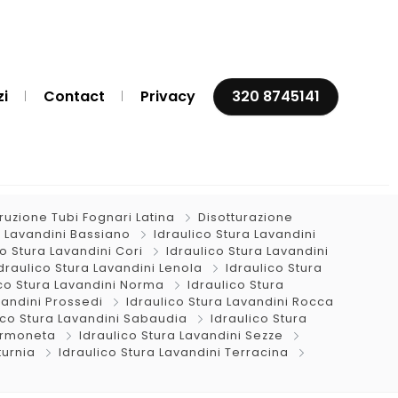
zi
Contact
Privacy
320 8745141
ruzione Tubi Fognari Latina
Disotturazione
a Lavandini Bassiano
Idraulico Stura Lavandini
co Stura Lavandini Cori
Idraulico Stura Lavandini
draulico Stura Lavandini Lenola
Idraulico Stura
ico Stura Lavandini Norma
Idraulico Stura
vandini Prossedi
Idraulico Stura Lavandini Rocca
ico Stura Lavandini Sabaudia
Idraulico Stura
Sermoneta
Idraulico Stura Lavandini Sezze
turnia
Idraulico Stura Lavandini Terracina