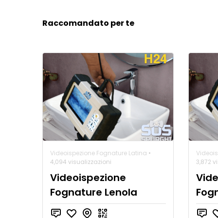
Raccomandato per te
Videoispezione Fognature Latina
•
Videois
4,094 visualizzazioni
3,872 v
Videoispezione
Vide
Fognature Lenola
Fog