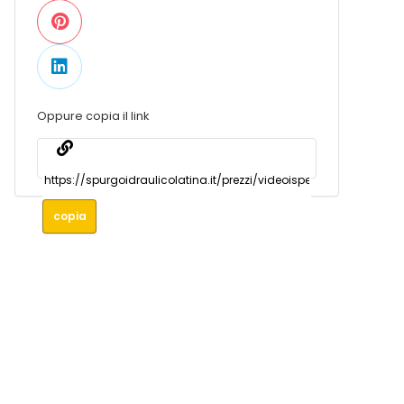
Oppure copia il link
copia