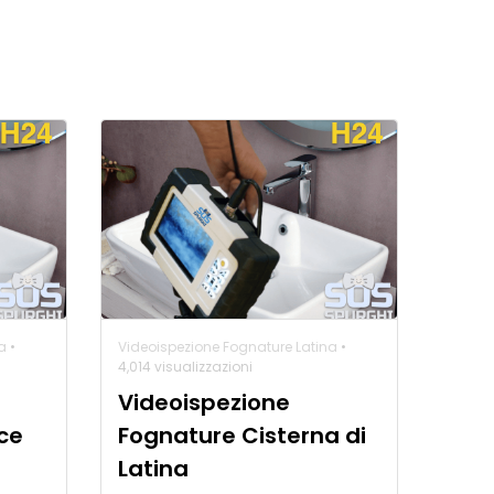
a
•
Videoispezione Fognature Latina
•
4,014 visualizzazioni
Videoispezione
ce
Fognature Cisterna di
Latina