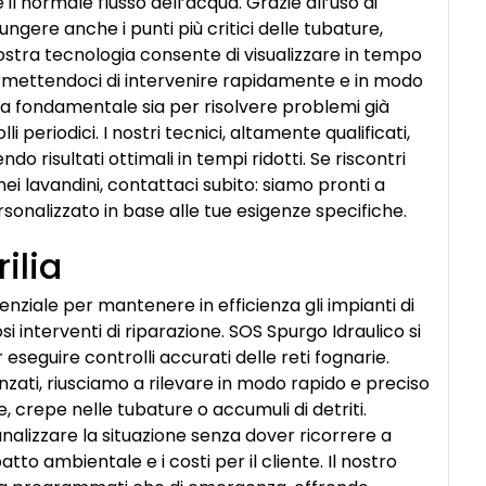
il normale flusso dell’acqua. Grazie all’uso di
ngere anche i punti più critici delle tubature,
ostra tecnologia consente di visualizzare in tempo
permettendoci di intervenire rapidamente e in modo
vela fondamentale sia per risolvere problemi già
i periodici. I nostri tecnici, altamente qualificati,
 risultati ottimali in tempi ridotti. Se riscontri
nei lavandini, contattaci subito: siamo pronti a
ersonalizzato in base alle tue esigenze specifiche.
ilia
senziale per mantenere in efficienza gli impianti di
i interventi di riparazione. SOS Spurgo Idraulico si
r eseguire controlli accurati delle reti fognarie.
anzati, riusciamo a rilevare in modo rapido e preciso
 crepe nelle tubature o accumuli di detriti.
alizzare la situazione senza dover ricorrere a
tto ambientale e i costi per il cliente. Il nostro