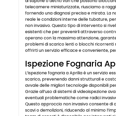
di sapone o detriti vari che possono bloccare 
telecamere miniaturizzate, riusciamo a raggiu
fornendo una diagnosi precisa e mirata. La n
reale le condizioni interne delle tubature, 
non invasivo. Questo tipo di intervento si ri
esistenti che per prevenirli attraverso controll
operano con la massima attenzione, garantendo
problemi di scarico lenti o blocchi ricorrenti 
offrirti un servizio efficace e conveniente, p
Ispezione Fognaria Apr
L’ispezione fognaria a Aprilia è un servizio es
scarico, prevenendo danni strutturali e costos
avvale delle migliori tecnologie disponibili pe
Grazie all’uso di sistemi di videoispezione av
eventuali problematiche come radici invasive,
Questo approccio non invasivo consente di an
scavi o demolizioni, riducendo al minimo l’impa