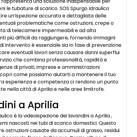
lia rappresenta una soluzione indispensabile per
i le tubature di scarico. SOS Spurgo Idraulico
tire un’ispezione accurata e dettagliata delle
ntuali problematiche come ostruzioni, crepe o
ata di telecamere impermeabili e ad alta
ti più difficili da raggiungere, fornendo immagini
di intervento è essenziale sia in fase di prevenzione
are eventuali lavori senza causare danni superflui
 servizio che combina professionalità, rapidità e
enze di privati, imprese e amministrazioni
scopri come possiamo aiutarti a mantenere il tuo
ostra esperienza e competenza ci rendono un punto
 nella città di Aprilia e nelle aree limitrofe.
ini a Aprilia
ulico è la videoispezione dei lavandini a Aprilia ,
mi nascosti nei tubi di scarico domestici. Questo
re ostruzioni causate da accumuli di grasso, residui