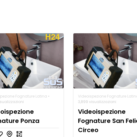
pezione Fognature Latina
•
Videoispezione Fognature Latin
isualizzazioni
3,899 visualizzazioni
oispezione
Videoispezione
nature Ponza
Fognature San Feli
Circeo