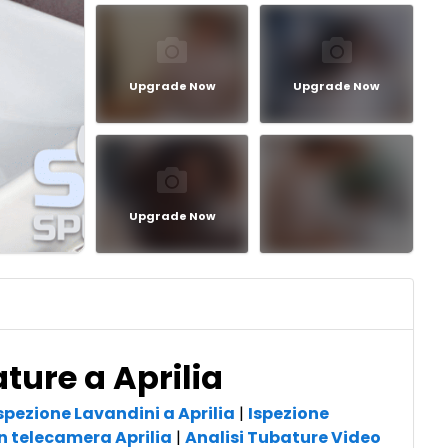
Upgrade Now
Upgrade Now
Upgrade Now
ture a Aprilia
spezione Lavandini a Aprilia
|
Ispezione
n telecamera Aprilia
|
Analisi Tubature Video