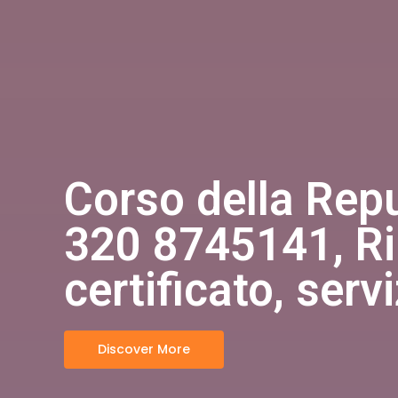
Corso della Repu
320 8745141, Rili
certificato, serv
Discover More