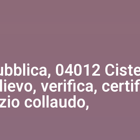
bblica, 04012 Ciste
evo, verifica, certi
izio collaudo,