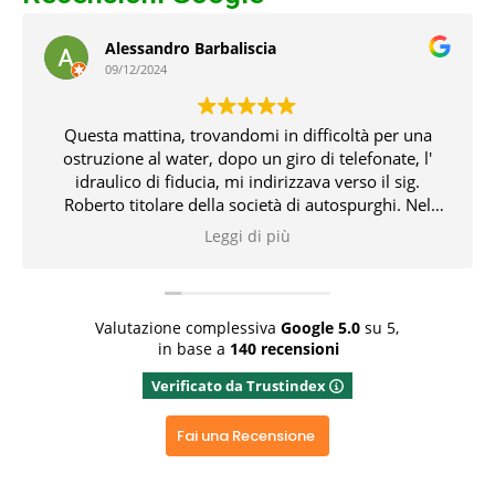
Alessandro Barbaliscia
09/12/2024
Questa mattina, trovandomi in difficoltà per una
ostruzione al water, dopo un giro di telefonate, l'
idraulico di fiducia, mi indirizzava verso il sig.
Roberto titolare della società di autospurghi. Nel
pomeriggio, il suddetto, unitamente all' idraulico,
Leggi di più
risolvevano l' inconveniente che non pochi problemi
mi aveva creato. Tutto ciò con professionalità,
conoscenza delle problematiche e delle relative
soluzioni. Bravissimi entrambi 👏👏👏👍
Valutazione complessiva
Google
5.0
su 5,
in base a
140 recensioni
Rispondi dal proprietario
Verificato da Trustindex
Grazie x aver dedicato del tempo x una recensione
positiva, grazie ancora
Fai una Recensione