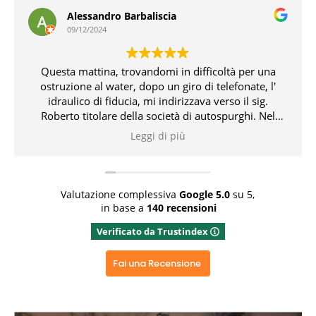
Alessandro Barbaliscia
09/12/2024
Questa mattina, trovandomi in difficoltà per una
ostruzione al water, dopo un giro di telefonate, l'
idraulico di fiducia, mi indirizzava verso il sig.
Roberto titolare della società di autospurghi. Nel
pomeriggio, il suddetto, unitamente all' idraulico,
Leggi di più
risolvevano l' inconveniente che non pochi problemi
mi aveva creato. Tutto ciò con professionalità,
conoscenza delle problematiche e delle relative
soluzioni. Bravissimi entrambi 👏👏👏👍
Valutazione complessiva
Google
5.0
su 5,
in base a
140 recensioni
Rispondi dal proprietario
Verificato da Trustindex
Grazie x aver dedicato del tempo x una recensione
positiva, grazie ancora
Fai una Recensione