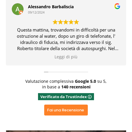
Alessandro Barbaliscia
09/12/2024
Questa mattina, trovandomi in difficoltà per una
ostruzione al water, dopo un giro di telefonate, l'
idraulico di fiducia, mi indirizzava verso il sig.
Roberto titolare della società di autospurghi. Nel
pomeriggio, il suddetto, unitamente all' idraulico,
Leggi di più
risolvevano l' inconveniente che non pochi problemi
mi aveva creato. Tutto ciò con professionalità,
conoscenza delle problematiche e delle relative
soluzioni. Bravissimi entrambi 👏👏👏👍
Valutazione complessiva
Google
5.0
su 5,
in base a
140 recensioni
Rispondi dal proprietario
Verificato da Trustindex
Grazie x aver dedicato del tempo x una recensione
positiva, grazie ancora
Fai una Recensione