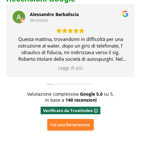
Alessandro Barbaliscia
09/12/2024
Questa mattina, trovandomi in difficoltà per una
ostruzione al water, dopo un giro di telefonate, l'
idraulico di fiducia, mi indirizzava verso il sig.
Roberto titolare della società di autospurghi. Nel
pomeriggio, il suddetto, unitamente all' idraulico,
Leggi di più
risolvevano l' inconveniente che non pochi problemi
mi aveva creato. Tutto ciò con professionalità,
conoscenza delle problematiche e delle relative
soluzioni. Bravissimi entrambi 👏👏👏👍
Valutazione complessiva
Google
5.0
su 5,
in base a
140 recensioni
Rispondi dal proprietario
Verificato da Trustindex
Grazie x aver dedicato del tempo x una recensione
positiva, grazie ancora
Fai una Recensione