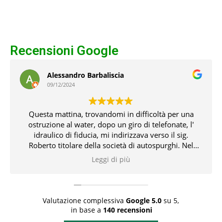
Recensioni Google
Alessandro Barbaliscia
09/12/2024
Questa mattina, trovandomi in difficoltà per una
ostruzione al water, dopo un giro di telefonate, l'
idraulico di fiducia, mi indirizzava verso il sig.
Roberto titolare della società di autospurghi. Nel
pomeriggio, il suddetto, unitamente all' idraulico,
Leggi di più
risolvevano l' inconveniente che non pochi problemi
mi aveva creato. Tutto ciò con professionalità,
conoscenza delle problematiche e delle relative
soluzioni. Bravissimi entrambi 👏👏👏👍
Valutazione complessiva
Google
5.0
su 5,
in base a
140 recensioni
Rispondi dal proprietario