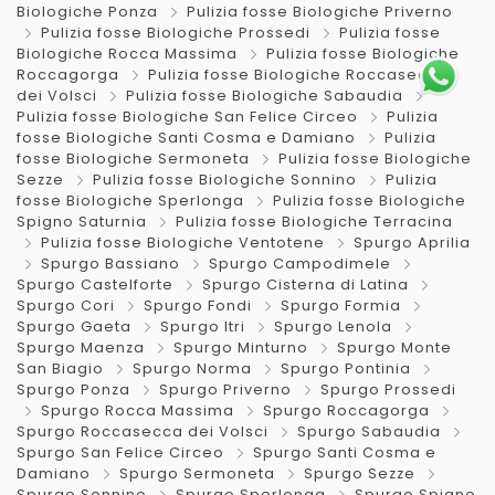
Biologiche Ponza
Pulizia fosse Biologiche Priverno
Pulizia fosse Biologiche Prossedi
Pulizia fosse
Biologiche Rocca Massima
Pulizia fosse Biologiche
Roccagorga
Pulizia fosse Biologiche Roccasecca
dei Volsci
Pulizia fosse Biologiche Sabaudia
Pulizia fosse Biologiche San Felice Circeo
Pulizia
fosse Biologiche Santi Cosma e Damiano
Pulizia
fosse Biologiche Sermoneta
Pulizia fosse Biologiche
Sezze
Pulizia fosse Biologiche Sonnino
Pulizia
fosse Biologiche Sperlonga
Pulizia fosse Biologiche
Spigno Saturnia
Pulizia fosse Biologiche Terracina
Pulizia fosse Biologiche Ventotene
Spurgo Aprilia
Spurgo Bassiano
Spurgo Campodimele
Spurgo Castelforte
Spurgo Cisterna di Latina
Spurgo Cori
Spurgo Fondi
Spurgo Formia
Spurgo Gaeta
Spurgo Itri
Spurgo Lenola
Spurgo Maenza
Spurgo Minturno
Spurgo Monte
San Biagio
Spurgo Norma
Spurgo Pontinia
Spurgo Ponza
Spurgo Priverno
Spurgo Prossedi
Spurgo Rocca Massima
Spurgo Roccagorga
Spurgo Roccasecca dei Volsci
Spurgo Sabaudia
Spurgo San Felice Circeo
Spurgo Santi Cosma e
Damiano
Spurgo Sermoneta
Spurgo Sezze
Spurgo Sonnino
Spurgo Sperlonga
Spurgo Spigno