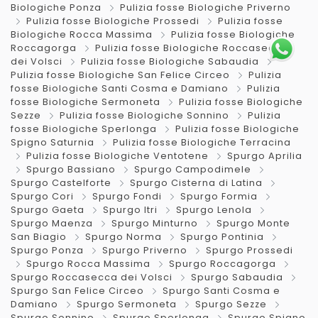
Biologiche Ponza
Pulizia fosse Biologiche Priverno
Pulizia fosse Biologiche Prossedi
Pulizia fosse
Biologiche Rocca Massima
Pulizia fosse Biologiche
Roccagorga
Pulizia fosse Biologiche Roccasecca
dei Volsci
Pulizia fosse Biologiche Sabaudia
Pulizia fosse Biologiche San Felice Circeo
Pulizia
fosse Biologiche Santi Cosma e Damiano
Pulizia
fosse Biologiche Sermoneta
Pulizia fosse Biologiche
Sezze
Pulizia fosse Biologiche Sonnino
Pulizia
fosse Biologiche Sperlonga
Pulizia fosse Biologiche
Spigno Saturnia
Pulizia fosse Biologiche Terracina
Pulizia fosse Biologiche Ventotene
Spurgo Aprilia
Spurgo Bassiano
Spurgo Campodimele
Spurgo Castelforte
Spurgo Cisterna di Latina
Spurgo Cori
Spurgo Fondi
Spurgo Formia
Spurgo Gaeta
Spurgo Itri
Spurgo Lenola
Spurgo Maenza
Spurgo Minturno
Spurgo Monte
San Biagio
Spurgo Norma
Spurgo Pontinia
Spurgo Ponza
Spurgo Priverno
Spurgo Prossedi
Spurgo Rocca Massima
Spurgo Roccagorga
Spurgo Roccasecca dei Volsci
Spurgo Sabaudia
Spurgo San Felice Circeo
Spurgo Santi Cosma e
Damiano
Spurgo Sermoneta
Spurgo Sezze
Spurgo Sonnino
Spurgo Sperlonga
Spurgo Spigno