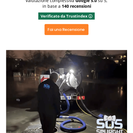
Valutazione complessiva
Google
5.0
su 5,
in base a
140 recensioni
Rispondi dal proprietario
Verificato da Trustindex
Grazie x aver dedicato del tempo x una recensione
positiva, grazie ancora
Fai una Recensione