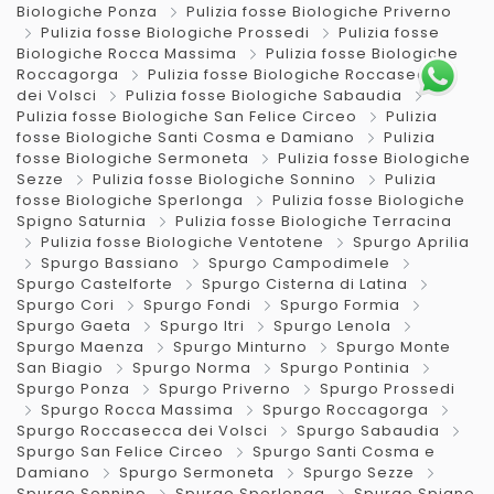
Biologiche Ponza
Pulizia fosse Biologiche Priverno
Pulizia fosse Biologiche Prossedi
Pulizia fosse
Biologiche Rocca Massima
Pulizia fosse Biologiche
Roccagorga
Pulizia fosse Biologiche Roccasecca
dei Volsci
Pulizia fosse Biologiche Sabaudia
Pulizia fosse Biologiche San Felice Circeo
Pulizia
fosse Biologiche Santi Cosma e Damiano
Pulizia
fosse Biologiche Sermoneta
Pulizia fosse Biologiche
Sezze
Pulizia fosse Biologiche Sonnino
Pulizia
fosse Biologiche Sperlonga
Pulizia fosse Biologiche
Spigno Saturnia
Pulizia fosse Biologiche Terracina
Pulizia fosse Biologiche Ventotene
Spurgo Aprilia
Spurgo Bassiano
Spurgo Campodimele
Spurgo Castelforte
Spurgo Cisterna di Latina
Spurgo Cori
Spurgo Fondi
Spurgo Formia
Spurgo Gaeta
Spurgo Itri
Spurgo Lenola
Spurgo Maenza
Spurgo Minturno
Spurgo Monte
San Biagio
Spurgo Norma
Spurgo Pontinia
Spurgo Ponza
Spurgo Priverno
Spurgo Prossedi
Spurgo Rocca Massima
Spurgo Roccagorga
Spurgo Roccasecca dei Volsci
Spurgo Sabaudia
Spurgo San Felice Circeo
Spurgo Santi Cosma e
Damiano
Spurgo Sermoneta
Spurgo Sezze
Spurgo Sonnino
Spurgo Sperlonga
Spurgo Spigno