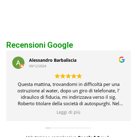
Recensioni Google
Alessandro Barbaliscia
09/12/2024
Questa mattina, trovandomi in difficoltà per una
ostruzione al water, dopo un giro di telefonate, l'
idraulico di fiducia, mi indirizzava verso il sig.
Roberto titolare della società di autospurghi. Nel
pomeriggio, il suddetto, unitamente all' idraulico,
Leggi di più
risolvevano l' inconveniente che non pochi problemi
mi aveva creato. Tutto ciò con professionalità,
conoscenza delle problematiche e delle relative
soluzioni. Bravissimi entrambi 👏👏👏👍