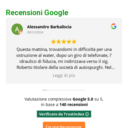
Recensioni Google
Alessandro Barbaliscia
09/12/2024
Questa mattina, trovandomi in difficoltà per una
ostruzione al water, dopo un giro di telefonate, l'
idraulico di fiducia, mi indirizzava verso il sig.
Roberto titolare della società di autospurghi. Nel
pomeriggio, il suddetto, unitamente all' idraulico,
Leggi di più
risolvevano l' inconveniente che non pochi problemi
mi aveva creato. Tutto ciò con professionalità,
conoscenza delle problematiche e delle relative
soluzioni. Bravissimi entrambi 👏👏👏👍
Valutazione complessiva
Google
5.0
su 5,
in base a
140 recensioni
Rispondi dal proprietario
Verificato da Trustindex
Grazie x aver dedicato del tempo x una recensione
positiva, grazie ancora
Fai una Recensione