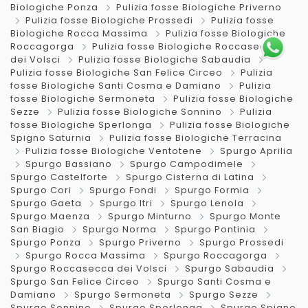
Biologiche Ponza
Pulizia fosse Biologiche Priverno
Pulizia fosse Biologiche Prossedi
Pulizia fosse
Biologiche Rocca Massima
Pulizia fosse Biologiche
Roccagorga
Pulizia fosse Biologiche Roccasecca
dei Volsci
Pulizia fosse Biologiche Sabaudia
Pulizia fosse Biologiche San Felice Circeo
Pulizia
fosse Biologiche Santi Cosma e Damiano
Pulizia
fosse Biologiche Sermoneta
Pulizia fosse Biologiche
Sezze
Pulizia fosse Biologiche Sonnino
Pulizia
fosse Biologiche Sperlonga
Pulizia fosse Biologiche
Spigno Saturnia
Pulizia fosse Biologiche Terracina
Pulizia fosse Biologiche Ventotene
Spurgo Aprilia
Spurgo Bassiano
Spurgo Campodimele
Spurgo Castelforte
Spurgo Cisterna di Latina
Spurgo Cori
Spurgo Fondi
Spurgo Formia
Spurgo Gaeta
Spurgo Itri
Spurgo Lenola
Spurgo Maenza
Spurgo Minturno
Spurgo Monte
San Biagio
Spurgo Norma
Spurgo Pontinia
Spurgo Ponza
Spurgo Priverno
Spurgo Prossedi
Spurgo Rocca Massima
Spurgo Roccagorga
Spurgo Roccasecca dei Volsci
Spurgo Sabaudia
Spurgo San Felice Circeo
Spurgo Santi Cosma e
Damiano
Spurgo Sermoneta
Spurgo Sezze
Spurgo Sonnino
Spurgo Sperlonga
Spurgo Spigno